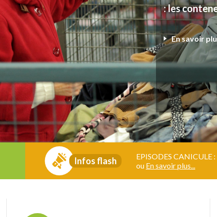
: les conteneurs blancs 
En savoir plus...
EPISODES CANICULE : mo
Infos flash
ou
En savoir plus...