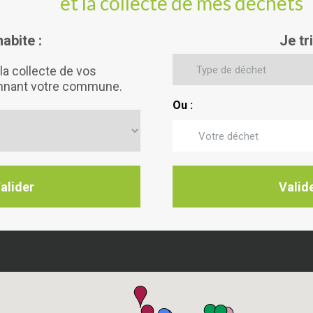
et la collecte de mes déchets
habite :
Je tr
la collecte de vos
onnant votre commune.
Ou :