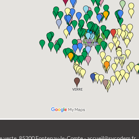
lée verte, 85200 Fontenay-le-Comte - accueil@sycodem.fr