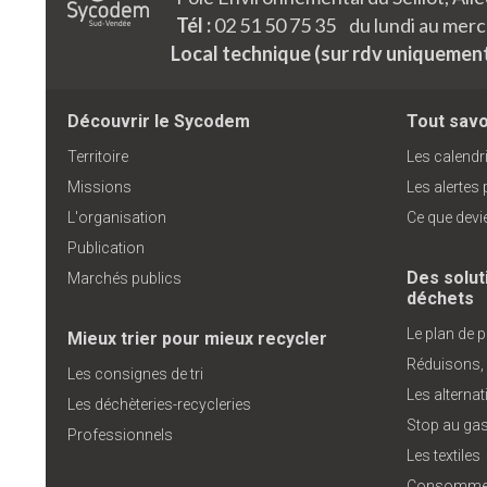
Tél :
02 51 50 75 35 du lundi au mercr
Local technique (sur rdv uniquemen
Découvrir le Sycodem
Tout savoi
Territoire
Les calendri
Missions
Les alertes
L'organisation
Ce que devi
Publication
Des solut
Marchés publics
déchets
Le plan de 
Mieux trier pour mieux recycler
Réduisons,
Les consignes de tri
Les alterna
Les déchèteries-recycleries
Stop au gas
Professionnels
Les textiles
Consommer