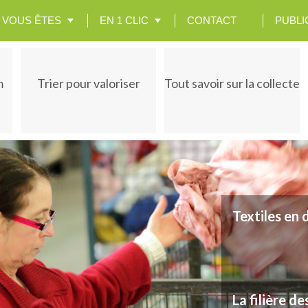
VOUS ÊTES
EN 1 CLIC
CONTACT
PUBLI
m
Trier pour valoriser
Tout savoir sur la collecte
Textiles en difficulté...
La filière des textiles es