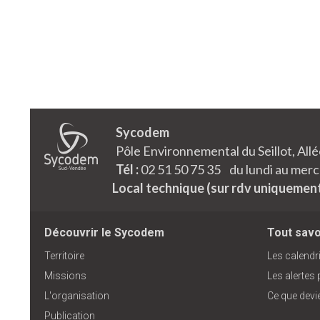
Sycodem
Pôle Environnemental du Seillot, Al
Tél :
02 51 50 75 35 du lundi au mercr
Local technique (sur rdv uniquemen
Découvrir le Sycodem
Tout savoi
Territoire
Les calendri
Missions
Les alertes
L'organisation
Ce que devi
Publication