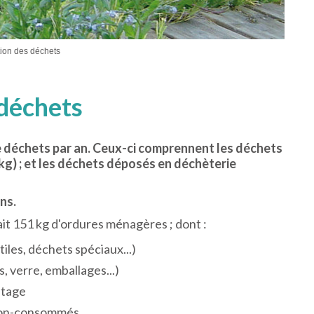
ion des déchets
 déchets
e déchets par an. Ceux-ci comprennent les déchets
kg) ; et les déchets déposés en déchèterie
ans.
ait 151 kg d'ordures ménagères ; dont :
iles, déchets spéciaux...)
 verre, emballages...)
stage
 non-consommés