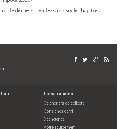
on de déchets : rendez-vous sur le chapitre «
2h
ation
Liens rapides
Calendriers de collecte
Consignes de tri
Déchèteries
Votre équipement