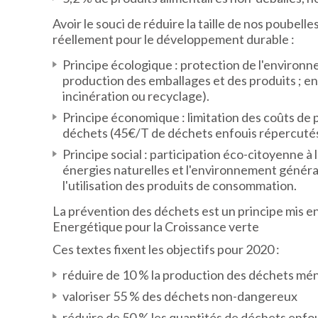
Avoir le souci de réduire la taille de nos poubell
réellement pour le développement durable :
Principe écologique : protection de l'environnem
production des emballages et des produits ; e
incinération ou recyclage).
Principe économique : limitation des coûts de
déchets (45€/T de déchets enfouis répercutés 
Principe social : participation éco-citoyenne à
énergies naturelles et l'environnement génér
l'utilisation des produits de consommation.
La prévention des déchets est un principe mis en a
Energétique pour la Croissance verte
Ces textes fixent les objectifs pour 2020 :
réduire de 10 % la production des déchets mén
valoriser 55 % des déchets non-dangereux
réduire de 50 % les quantités de déchets enfo