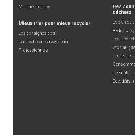
Des solut
Marchés publics
déchets
Le plan de 
Mieux trier pour mieux recycler
Réduisons,
Les consignes de tri
Les alterna
Les déchèteries-recycleries
Stop au gas
Professionnels
Les textiles
Consommer
Réemploi, r
Eco-défis :