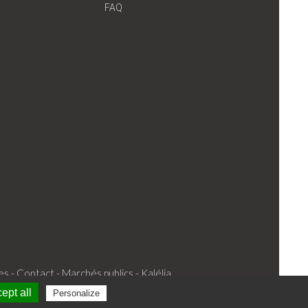
FAQ
es -
Contact -
Marchés publics -
Kalélia
ept all
Personalize