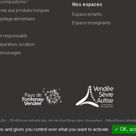
 compostons !
Nos espaces
tives aux produits toxiques
Espace enfants
pillage alimentaire
Espace enseignants
 responsable
éparation, location
 témoinages
ite -
Politique générale de protection des données -
Mentions légal
es and gives you control over what you want to activate
✓ OK, acc