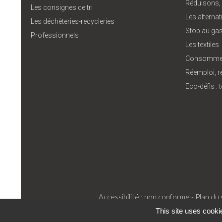
Réduisons,
Les consignes de tri
Les alterna
Les déchèteries-recycleries
Stop au gas
Professionnels
Les textiles
Consommer
Réemploi, r
Eco-défis :
Accessibilité : non conforme -
Plan du s
This site uses cooki