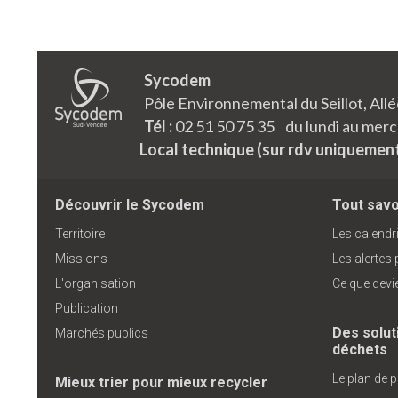
Sycodem
Pôle Environnemental du Seillot, Al
Tél :
02 51 50 75 35 du lundi au mercr
Local technique (sur rdv uniquemen
Découvrir le Sycodem
Tout savoi
Territoire
Les calendri
Missions
Les alertes
L'organisation
Ce que devi
Publication
Des solut
Marchés publics
déchets
Le plan de 
Mieux trier pour mieux recycler