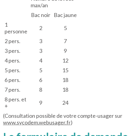
max/an
Bac noir
Bac jaune
1
2
5
personne
2 pers.
3
7
3 pers.
3
9
4 pers.
4
12
5 pers.
5
15
6 pers.
6
18
7 pers.
8
18
8 pers. et
9
24
+
(Consultation possible de votre compte-usager sur
www.sycodem.webusager.fr
)