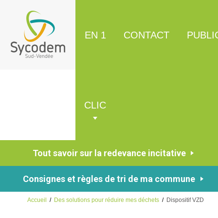
EN 1
CONTACT
PUBLI
CLIC
Tout savoir sur la redevance incitative
Consignes et règles de tri de ma commune
Accueil
/
Des solutions pour réduire mes déchets
/
Dispositif VZD