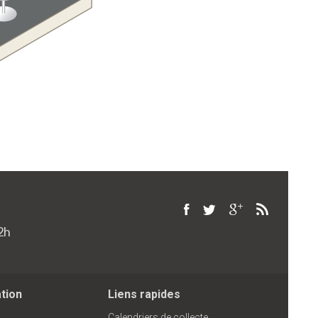
2h
ation
Liens rapides
Calendriers de collecte