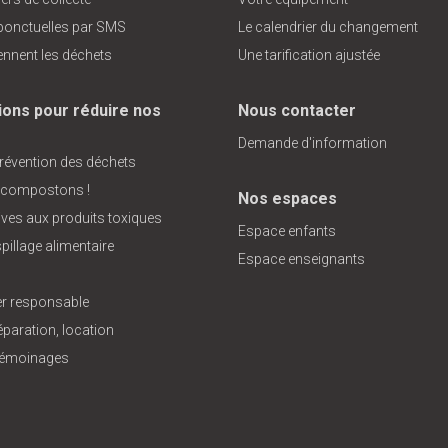
 ponctuelles par SMS
Le calendrier du changement
ennent les déchets
Une tarification ajustée
ions pour réduire nos
Nous contacter
Demande d'information
prévention des déchets
 compostons !
Nos espaces
tives aux produits toxiques
Espace enfants
pillage alimentaire
Espace enseignants
 responsable
éparation, location
 témoinages