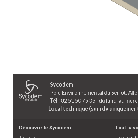
Sycodem
Pôle Environnemental du Seillot, Al
Tél :
02 51 50 75 35 du lundi au mercr
Local technique (sur rdv uniquemen
Découvrir le Sycodem
Tout savoi
Territoire
Les calendri